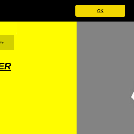
OK
HER