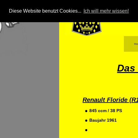
Diese Website benutzt Cookies...
Ich will mehr wissen!
Das
Renault Floride (R
•
845 ccm / 38 PS
•
Baujahr 1961
•