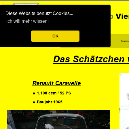
Diese Website benutzt Cookies...
Ich will mehr wissen!
OK
Das Schätzchen 
Renault Caravelle
•
1.108 ccm / 52 PS
•
Baujahr 1965