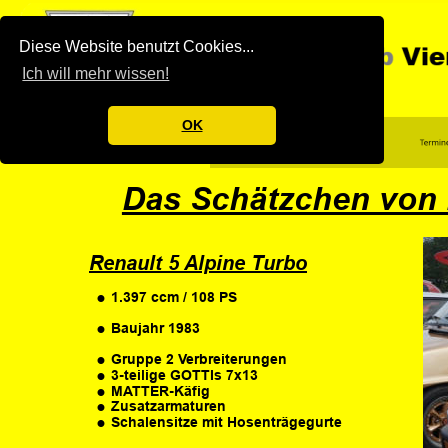
Diese Website benutzt Cookies...
Ich will mehr wissen!
OK
Das Schätzchen von
Renault 5 Alpine Turbo
•
1.397 ccm / 108 PS
•
Baujahr 1983
•
Gruppe 2 Verbreiterungen
•
3-teilige GOTTIs 7x13
•
MATTER-Käfig
•
Zusatzarmaturen
•
Schalensitze mit Hosenträgegurte